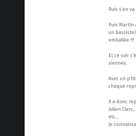
Puis s’en va
Puis Martin 
un bassiste)
emballée !!!
Et ce soir c’
siennes.
Avec un p’tit
chaque repr
Il a donc re
Julien Clerc
etc…
Je connaiss