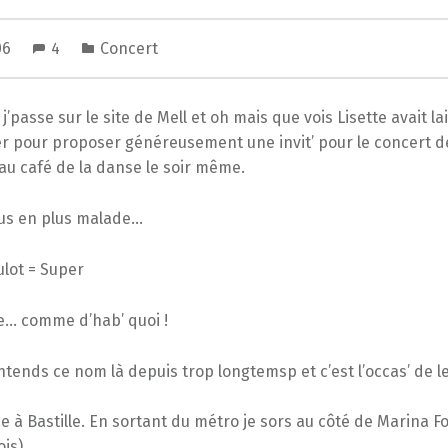
06
4
Concert
j’passe sur le site de Mell et oh mais que vois Lisette avait la
r pour proposer généreusement une invit’ pour le concert d
u café de la danse le soir même.
lus en plus malade…
ulot = Super
e… comme d’hab’ quoi !
ntends ce nom là depuis trop longtemsp et c’est l’occas’ de le
e à Bastille. En sortant du métro je sors au côté de
Marina Fo
is).