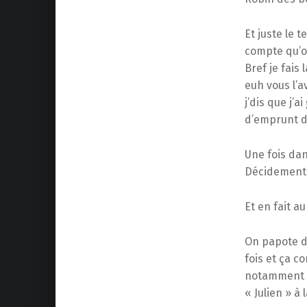
Et juste le
compte qu’o
Bref je fais
euh vous l’av
j’dis
que j’ai
d’emprunt d’
Une fois dan
Décidement. 
Et en fait au
On papote du
fois et ça c
notamment d
« Julien » à 