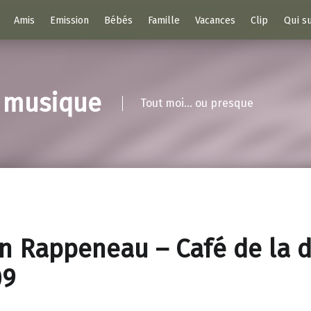
Amis
Emission
Bébés
Famille
Vacances
Clip
Qui su
n musique
Tout moi… ou presque
n Rappeneau – Café de la 
09