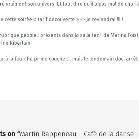
oré vraiment son univers. Et faut dire qu’il a pas mal de chari
 cette soirée « tarif découverte » => Je reviendrai !!!!!
 rubrique people : présents dans la salle (en+ de Marina Foi
ine Kiberlain
our à la fourche pr me coucher… mais le lendemain doc, arrêt
ts on “
Martin Rappeneau – Café de la danse –