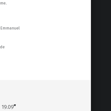
sme.
s) Emmanuel
 de
 19.09
”