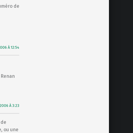
numéro de
006 À 12:54
t Renan
2006 À 3:23
s de
e, ou une