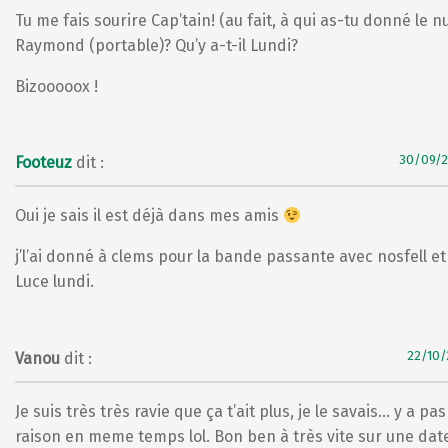
Tu me fais sourire Cap’tain! (au fait, à qui as-tu donné le 
Raymond (portable)? Qu’y a-t-il Lundi?
Bizooooox !
30/09/2
Footeuz
dit :
Oui je sais il est déjà dans mes amis
j’l’ai donné à clems pour la bande passante avec nosfell e
Luce lundi.
22/10/
Vanou
dit :
Je suis très très ravie que ça t’ait plus, je le savais… y a pa
raison en meme temps lol. Bon ben à très vite sur une dat