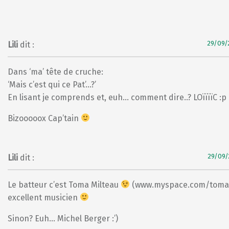
29/09/
Lili
dit :
Dans ‘ma’ tête de cruche:
‘Mais c’est qui ce Pat’…?’
En lisant je comprends et, euh… comment dire..? LOïïïïC :p
Bizooooox Cap’tain
29/09/
Lili
dit :
Le batteur c’est Toma Milteau
(www.myspace.com/tomam
excellent musicien
Sinon? Euh… Michel Berger :’)