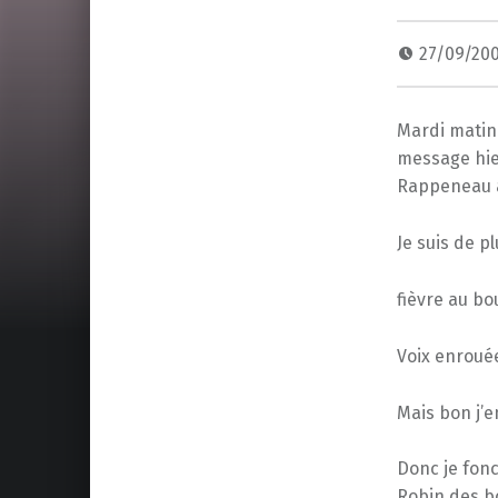
27/09/20
Mardi matin 
message hie
Rappeneau a
Je suis de p
fièvre au bo
Voix enroué
Mais bon j’e
Donc je fonc
Robin des bo