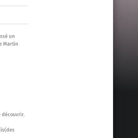
issé un
e Martin
 découvrir.
îs(des