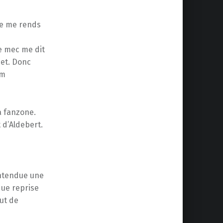
je me rends
le mec me dit
net. Donc
om
la fanzone.
 d’Aldebert.
 entendue une
que reprise
ut de