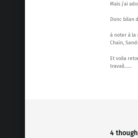
Mais j’ai ad
Donc bilan de
à noter à la
Chain, Sandr
Et voila ret
travail……
Skip back to main navigation
4 though