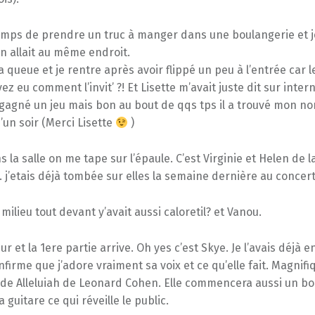
 temps de prendre un truc à manger dans une boulangerie et 
n allait au même endroit.
 la queue et je rentre après avoir flippé un peu à l’entrée car 
ez eu comment l’invit’ ?! Et Lisette m’avait juste dit sur inter
 gagné un jeu mais bon au bout de qqs tps il a trouvé mon n
un soir (Merci Lisette
)
s la salle on me tape sur l’épaule. C’est Virginie et Helen de 
j’etais déjà tombée sur elles la semaine dernière au concert
 milieu tout devant y’avait aussi caloretil? et Vanou.
r et la 1ere partie arrive. Oh yes c’est Skye. Je l’avais déjà
onfirme que j’adore vraiment sa voix et ce qu’elle fait. Magnifi
e Alleluiah de Leonard Cohen. Elle commencera aussi un bo
la guitare ce qui réveille le public.