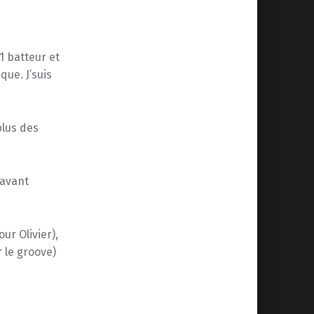
1 batteur et
que. J’suis
plus des
) avant
ur Olivier),
 le groove)