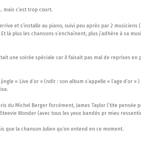
… mais c’est trop court.
arrive et s’installe au piano, suivi peu après par 2 musiciens (
 Et là plus les chansons s’enchaînent, plus j’adhère à sa musi
était une soirée spéciale car il faisait pas mal de reprises en 
 jingle « Live d’or » (ndlr : son album s’appelle « l’age d’or » 
ise.
pris du Michel Berger forcément, James Taylor (‘tite pensée po
, Steevie Wonder (avec tous les yeux bandés pr mieu ressentir
ais que la chanson Julien qu’on entend en ce moment.