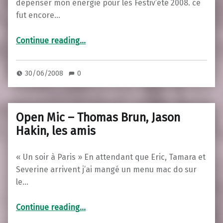
dépenser mon énergie pour les Festiv’été 2008. ce
fut encore…
“Festiv’été 3ème (pour moi)”
Continue reading
…
30/06/2008
0
Open Mic – Thomas Brun, Jason
Hakin, les amis
« Un soir à Paris » En attendant que Eric, Tamara et
Severine arrivent j’ai mangé un menu mac do sur
le…
“Open Mic – Thomas Brun, Jason Hakin, les amis”
Continue reading
…