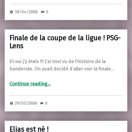
18/04/2008
0
Finale de la coupe de la ligue ! PSG-
Lens
Et oui j’y étais !!! J’ai tout vu de l’histoire de la
banderole. On avait decidé d’aller voir la finale…
“Finale de la coupe de la ligue ! PSG-Lens”
Continue reading
…
29/03/2008
0
Elias est né !