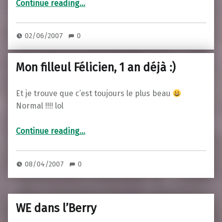
“WE pélérinage au Futuroscope pour ses 20 ans…”
Continue reading
…
02/06/2007
0
Mon filleul Félicien, 1 an déjà :)
Et je trouve que c’est toujours le plus beau
Normal !!!! lol
“Mon filleul Félicien, 1 an déjà :)”
Continue reading
…
08/04/2007
0
WE dans l’Berry