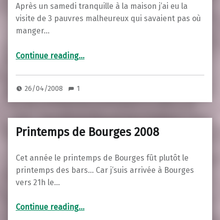
Après un samedi tranquille à la maison j’ai eu la
visite de 3 pauvres malheureux qui savaient pas où
manger…
“Pizza à la maison avec Paul Goodwin, Jason Hakin et Séverine”
Continue reading
…
26/04/2008
1
Printemps de Bourges 2008
Cet année le printemps de Bourges fût plutôt le
printemps des bars… Car j’suis arrivée à Bourges
vers 21h le…
“Printemps de Bourges 2008”
Continue reading
…