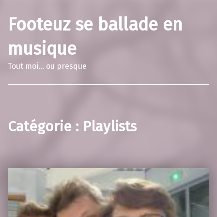
Footeuz se ballade en
musique
Tout moi… ou presque
Catégorie :
Playlists