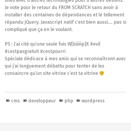
sites avec d’autres technologies pour d’autres besoins.
Je vote pour le retour du FROM SCRATCH sans avoir à
installer des centaines de dépendances et le tellement
répandu jQuery. Javascript natif c’est bien aussi…. pas si
compliqué que ça en le voulant.
PS : J’ai cité qu’une seule fois W[biiiiip]X #evil
#cestpasgratuit #cestpourri
Spéciale dédicace à mes amis qui se reconnaîtront avec
qui j’ai longuement débattu pour tenter de les
convaincre qu’un site vitrine c’est ta vitrine
cms
developpeur
php
wordpress
Skip back to main navigation